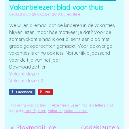
Vakantielezen: blad voor thuis
Geplaatst op
28 oktober 2018
by
leontine
We willen allemaal dat de kinderen in de vakanties
blijven lezen, maar hoe motiveer je dat? Voor de
zomervakantie had ik ooit al eens een blad met
grappige opdrachten gemaakt. Voor de overige
vakanties is er nu ook iets. Natuurlijk bijpassend
voor de tijd van het jaar.
Download ze hier:
Vakantielezen
Vakantielezen 2
Facebook
Pin
This entry was posted in
Algemeen
,
Lezen, taal en letters
and
tagged
groep 3
,
lezen
,
vakantie
,
vakantielezen
.
«
Playmobil: de
Codekleuren