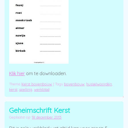
Klik hier
om te downloaden.
Thema
Kerst bovenbouw
|
Tags
bovenbouw
,
husselwoorden
,
kerst
,
spelling
,
werkblad
Geheimschrift Kerst
Geplaatst op
18 december 2013