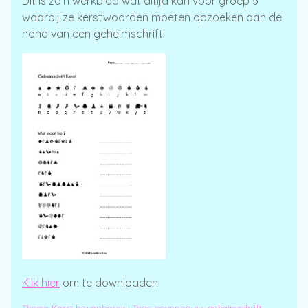
Dit is zo’n werkblad wat altijd kan voor groep 5
waarbij ze kerstwoorden moeten opzoeken aan de
hand van een geheimschrift.
Klik hier
om te downloaden.
Thema
Kerst bovenbouw
|
Tags
bovenbouw
,
geheimschrift
,