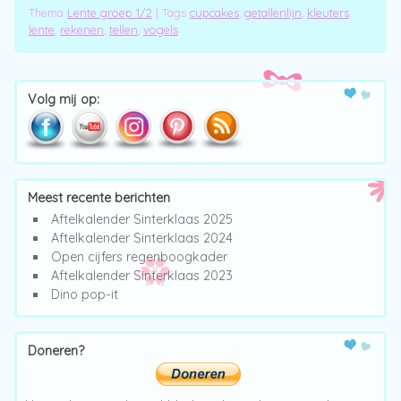
Thema
Lente groep 1/2
|
Tags
cupcakes
,
getallenlijn
,
kleuters
,
lente
,
rekenen
,
tellen
,
vogels
Post navigation
Volg mij op:
Meest recente berichten
Aftelkalender Sinterklaas 2025
Aftelkalender Sinterklaas 2024
Open cijfers regenboogkader
Aftelkalender Sinterklaas 2023
Dino pop-it
Doneren?