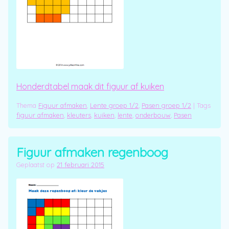
Honderdtabel maak dit figuur af kuiken
Thema
Figuur afmaken
,
Lente groep 1/2
,
Pasen groep 1/2
|
Tags
figuur afmaken
,
kleuters
,
kuiken
,
lente
,
onderbouw
,
Pasen
Figuur afmaken regenboog
Geplaatst op
21 februari 2015