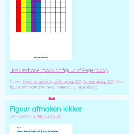
Honderdtabel maak dit figuur af Regenboog
Thema
Figuur afmaken
,
Lente groep 1/2
,
Zomer groep 1/2
|
Tags
figuur afmaken
,
kleuters
,
onderbouw
,
regenboog
Figuur afmaken kikker
Geplaatst op
21 februari 2015