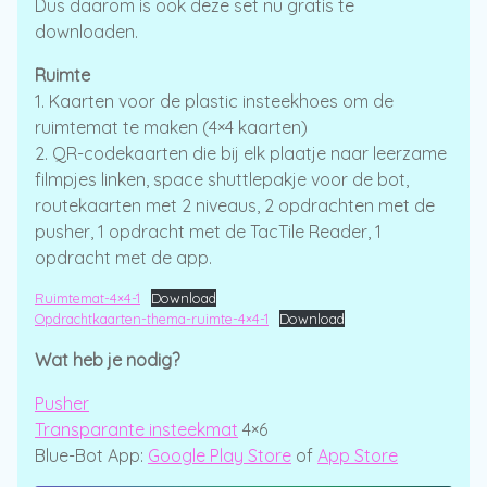
Dus daarom is ook deze set nu gratis te
downloaden.
Ruimte
1. Kaarten voor de plastic insteekhoes om de
ruimtemat te maken (4×4 kaarten)
2. QR-codekaarten die bij elk plaatje naar leerzame
filmpjes linken, space shuttlepakje voor de bot,
routekaarten met 2 niveaus, 2 opdrachten met de
pusher, 1 opdracht met de TacTile Reader, 1
opdracht met de app.
Ruimtemat-4×4-1
Download
Opdrachtkaarten-thema-ruimte-4×4-1
Download
Wat heb je nodig?
Pusher
Transparante insteekmat
4×6
Blue-Bot App:
Google Play Store
of
App Store