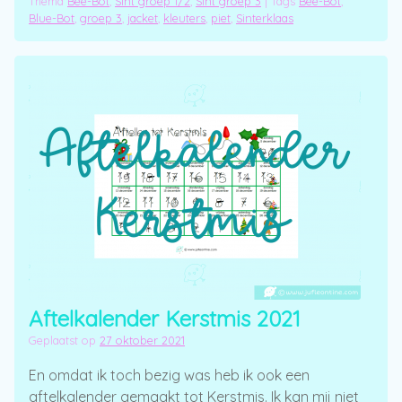
Thema
Bee-Bot
,
Sint groep 1/2
,
Sint groep 3
|
Tags
Bee-Bot
,
Blue-Bot
,
groep 3
,
jacket
,
kleuters
,
piet
,
Sinterklaas
Aftelkalender Kerstmis 2021
Geplaatst op
27 oktober 2021
En omdat ik toch bezig was heb ik ook een
aftelkalender gemaakt tot Kerstmis. Ik kan mij niet