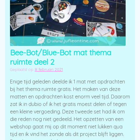
Bee-Bot/Blue-Bot mat thema
ruimte deel 2
Geplaatst op
8 februari 2021
Enige tijd geleden deelde ik 1 mat met opdrachten
bij het thema ruimte gratis. Het maken van deze
matten en opdrachten kost enorm veel tijd. Daarom
zat ik in dubio of ik het gratis moest delen of tegen
een kleine vergoeding. Deze tweede set had ik om
die reden nog niet gedeeld. Het opzetten van een
webshop gaat mij op dit moment niet lukken qua
tijd en ik vind het zonde als dit project blijft liggen.