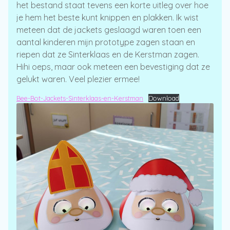
het bestand staat tevens een korte uitleg over hoe
je hem het beste kunt knippen en plakken. Ik wist
meteen dat de jackets geslaagd waren toen een
aantal kinderen mijn prototype zagen staan en
riepen dat ze Sinterklaas en de Kerstman zagen.
Hihi oeps, maar ook meteen een bevestiging dat ze
gelukt waren. Veel plezier ermee!
Bee-Bot-Jackets-Sinterklaas-en-Kerstman
Download