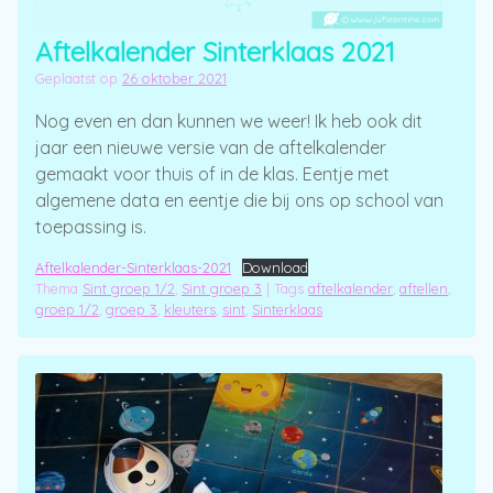
Aftelkalender Sinterklaas 2021
Geplaatst op
26 oktober 2021
Nog even en dan kunnen we weer! Ik heb ook dit
jaar een nieuwe versie van de aftelkalender
gemaakt voor thuis of in de klas. Eentje met
algemene data en eentje die bij ons op school van
toepassing is.
Aftelkalender-Sinterklaas-2021
Download
Thema
Sint groep 1/2
,
Sint groep 3
|
Tags
aftelkalender
,
aftellen
,
groep 1/2
,
groep 3
,
kleuters
,
sint
,
Sinterklaas