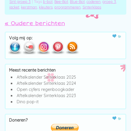
Sint groep 3
|
Tags
b-bot
,
Bee-Bot
,
Blue-Bot
,
coderen
,
groep 3
,
jacket
,
kerstman
,
kleuters
,
programmeren
,
Sinterklaas
«
Oudere berichten
Post navigation
Volg mij op:
Meest recente berichten
Aftelkalender Sinterklaas 2025
Aftelkalender Sinterklaas 2024
Open cijfers regenboogkader
Aftelkalender Sinterklaas 2023
Dino pop-it
Doneren?