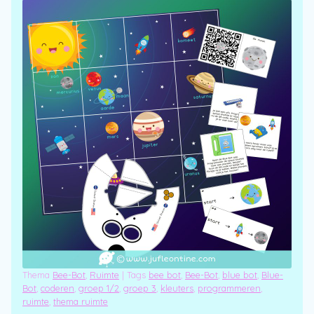
Thema
Bee-Bot
,
Ruimte
|
Tags
bee bot
,
Bee-Bot
,
blue bot
,
Blue-
Bot
,
coderen
,
groep 1/2
,
groep 3
,
kleuters
,
programmeren
,
ruimte
,
thema ruimte