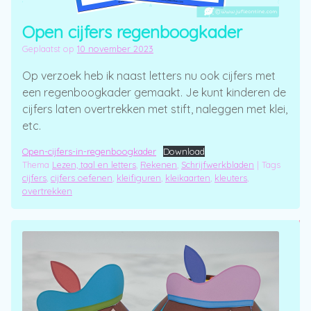
Open cijfers regenboogkader
Geplaatst op
10 november 2023
Op verzoek heb ik naast letters nu ook cijfers met
een regenboogkader gemaakt. Je kunt kinderen de
cijfers laten overtrekken met stift, naleggen met klei,
etc.
Open-cijfers-in-regenboogkader
Download
Thema
Lezen, taal en letters
,
Rekenen
,
Schrijfwerkbladen
|
Tags
cijfers
,
cijfers oefenen
,
kleifiguren
,
kleikaarten
,
kleuters
,
overtrekken