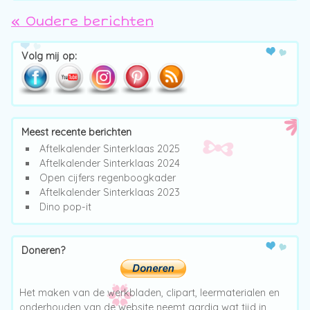
«
Oudere berichten
Post navigation
Volg mij op:
Meest recente berichten
Aftelkalender Sinterklaas 2025
Aftelkalender Sinterklaas 2024
Open cijfers regenboogkader
Aftelkalender Sinterklaas 2023
Dino pop-it
Doneren?
Het maken van de werkbladen, clipart, leermaterialen en
onderhouden van de website neemt aardig wat tijd in