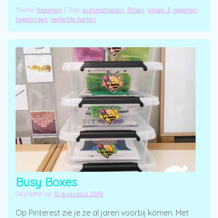
Thema
Rekenen
|
Tags
automatiseren
,
flitsen
,
groep 3
,
rekenen
,
tweelingen
,
verliefde harten
Busy Boxes
Geplaatst op
12 augustus 2019
Op Pinterest zie je ze al jaren voorbij komen. Met