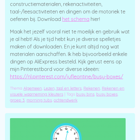
constructiematerialen, rekenactiviteiten,
taal-/leesactiviteiten en dingen om de motoriek te
oefenen bij. Download
het schema
hier!
Maak het jezelf vooral niet te moeilijk en gebruik wat
je al hebt! Als je tijd hebt kun je diverse spelletjes
maken of downloaden. En je kunt altijd nog wat
materialen aanschaffen. Ik heb bijvoorbeeld enkele
dingen op AliExpress besteld. Kijk gerust eens op
mijn Pinterestbord voor diverse ideeën:
https://nl.pinterest.com/jufleontine/busy-boxes/
Thema
Algemeen
,
Lezen, taal en letters
,
Rekenen
,
Rekenen en
visuele waarneming kleuters
|
Tags
busy bins
,
busy boxes
,
groep 3
,
morning tubs
,
ochtendwerk