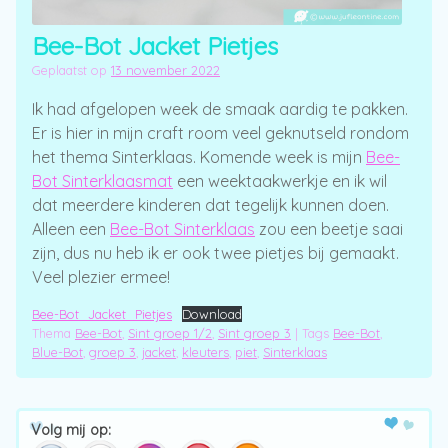
Bee-Bot Jacket Pietjes
Geplaatst op
13 november 2022
Ik had afgelopen week de smaak aardig te pakken.
Er is hier in mijn craft room veel geknutseld rondom
het thema Sinterklaas. Komende week is mijn
Bee-
Bot Sinterklaasmat
een weektaakwerkje en ik wil
dat meerdere kinderen dat tegelijk kunnen doen.
Alleen een
Bee-Bot Sinterklaas
zou een beetje saai
zijn, dus nu heb ik er ook twee pietjes bij gemaakt.
Veel plezier ermee!
Bee-Bot_Jacket_Pietjes
Download
Thema
Bee-Bot
,
Sint groep 1/2
,
Sint groep 3
|
Tags
Bee-Bot
,
Blue-Bot
,
groep 3
,
jacket
,
kleuters
,
piet
,
Sinterklaas
Post navigation
Volg mij op: