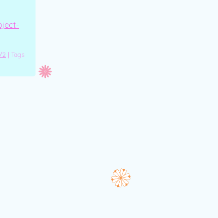
oject-
/2
|
Tags