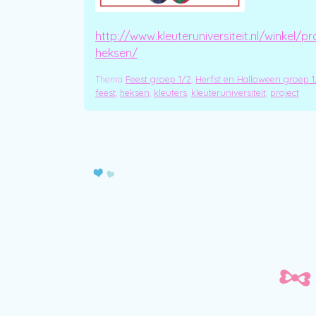
http://www.kleuteruniversiteit.nl/winkel/pr
heksen/
Thema
Feest groep 1/2
,
Herfst en Halloween groep 1
feest
,
heksen
,
kleuters
,
kleuteruniversiteit
,
project
Post navigation